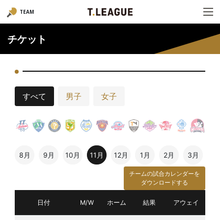
TEAM
チケット
すべて
男子
女子
8月
9月
10月
11月
12月
1月
2月
3月
チームの試合カレンダーを
ダウンロードする
日付
M/W
ホーム
結果
アウェイ