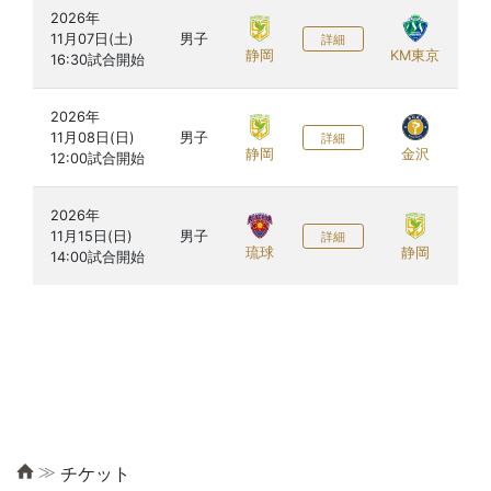
2026年

新
11月07日(土)

男子
チ
詳細
静岡
KM東京
ー
2026年

新
11月08日(日)

男子
チ
詳細
静岡
金沢
ー
2026年

ク
11月15日(日)

男子
ー
詳細
琉球
静岡
（
≫
チケット