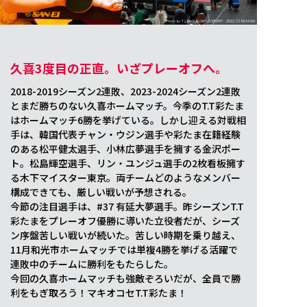
久喜3度目の正直。いざプレーオフへ。
2018-2019シーズン2連敗、2023-2024シーズン2連敗
とまだ勝ちのない久喜ホームマッチ。今季のT.T彩たま
はホームマッチ6勝を挙げている。しかし迎える対戦相
手は、韓国代表チャン・ウジン選手や彩たま在籍経験
のある松平健太選手、小林広夢選手を擁する金沢ポー
ト。松島輝空選手、リン・ユンジュ選手の2枚看板擁す
る木下マイスター東京。両チームどのようなメンバー
構成できても、厳しい戦いが予想される。
今節の注目選手は、#37 有延大夢選手。昨シーズンT.T
彩たまをプレーオフ優勝に導いた立役者だが、シーズ
ン序盤苦しい戦いが続いた。苦しい時期を乗り越え、
11月和光市ホームマッチでは単複4勝を挙げる活躍で
連敗中のチームに勝利をもたらした。
今回の久喜ホームマッチも強敵ぞろいだが、全員で勝
利をもぎ取ろう！マキオコセT.T彩たま！