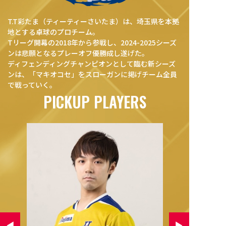
T.T彩たま（ティーティーさいたま）は、埼玉県を本拠
地とする卓球のプロチーム。
Tリーグ開幕の2018年から参戦し、2024-2025シーズ
ンは悲願となるプレーオフ優勝成し遂げた。
ディフェンディングチャンピオンとして臨む新シーズ
ンは、「マキオコセ」をスローガンに掲げチーム全員
で戦っていく。
PICKUP PLAYERS