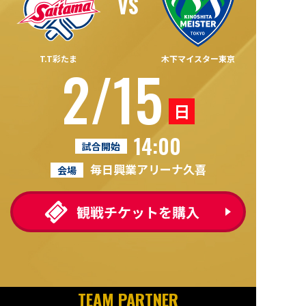
T.T彩たま
木下マイスター東京
2/15
日
14:00
試合開始
毎日興業アリーナ久喜
会場
TEAM PARTNER