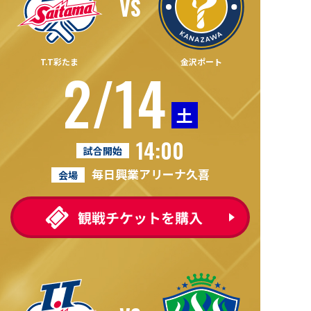
T.T彩たま
金沢ポート
2/14
土
14:00
試合開始
毎日興業アリーナ久喜
会場