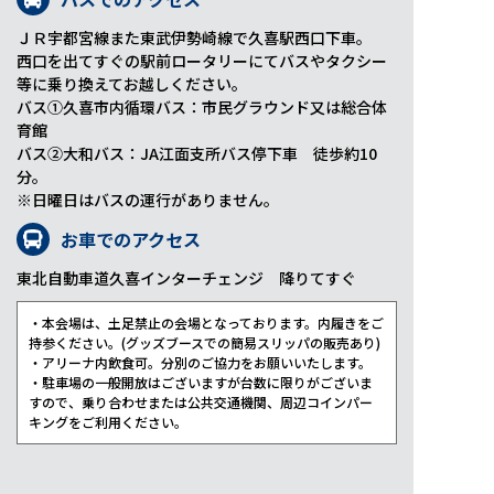
ＪＲ宇都宮線また東武伊勢崎線で久喜駅西口下車。
西口を出てすぐの駅前ロータリーにてバスやタクシー
等に乗り換えてお越しください。
バス①久喜市内循環バス：市民グラウンド又は総合体
育館
バス②大和バス：JA江面支所バス停下車 徒歩約10
分。
※日曜日はバスの運行がありません。
お車でのアクセス
東北自動車道久喜インターチェンジ 降りてすぐ
・本会場は、土足禁止の会場となっております。内履きをご
持参ください。(グッズブースでの簡易スリッパの販売あり)
・アリーナ内飲食可。分別のご協力をお願いいたします。
・駐車場の一般開放はございますが台数に限りがございま
すので、乗り合わせまたは公共交通機関、周辺コインパー
キングをご利用ください。