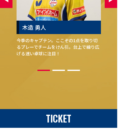
木造 勇人
今季のキャプテン。ここぞの1点を取り切
昨シーズン
るプレーでチームをけん引。台上で繰り広
彼が勢いに
げる速い卓球に注目！
ム」という
TICKET