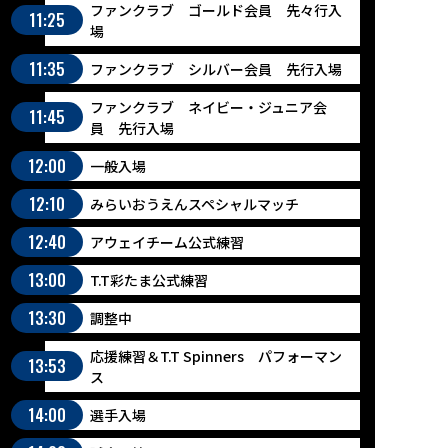
ファンクラブ ゴールド会員 先々行入
11:25
場
11:35
ファンクラブ シルバー会員 先行入場
ファンクラブ ネイビー・ジュニア会
11:45
員 先行入場
12:00
一般入場
12:10
みらいおうえんスペシャルマッチ
12:40
アウェイチーム公式練習
13:00
T.T彩たま公式練習
13:30
調整中
応援練習＆T.T Spinners パフォーマン
13:53
ス
14:00
選手入場