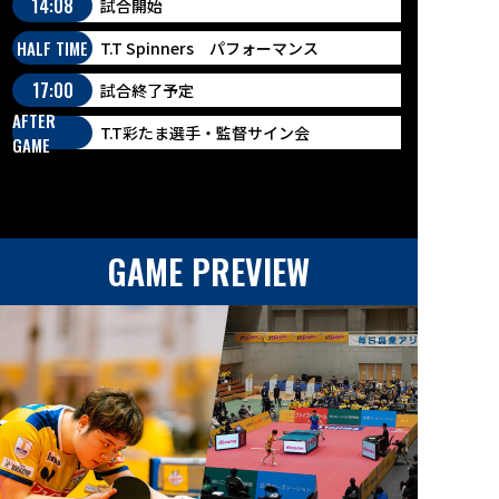
14:08
試合開始
HALF TIME
T.T Spinners パフォーマンス
17:00
試合終了予定
AFTER
T.T彩たま選手・監督サイン会
GAME
GAME PREVIEW