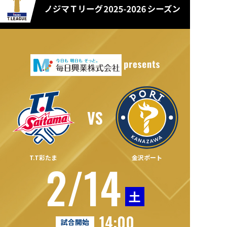
T.T彩たま
金沢ポート
2/14
土
14:00
試合開始