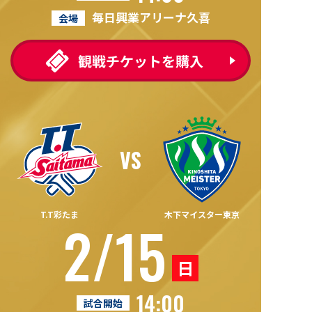
毎日興業アリーナ久喜
会場
T.T彩たま
木下マイスター東京
2/15
日
14:00
試合開始