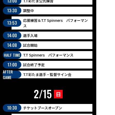
13:00
T.T彩たま公式練習
13:30
調整中
応援練習＆T.T Spinners パフォーマン
13:53
ス
14:00
選手入場
14:08
試合開始
HALF TIME
T.T Spinners パフォーマンス
17:00
試合終了予定
AFTER
T.T彩たま選手・監督サイン会
GAME
2/15
日
10:30
チケットブースオープン