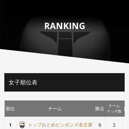
RANKING
女子順位表
チーム
順位
チーム
勝点
勝
マッチ数
トップおとめピンポンズ名古屋
1
6
2