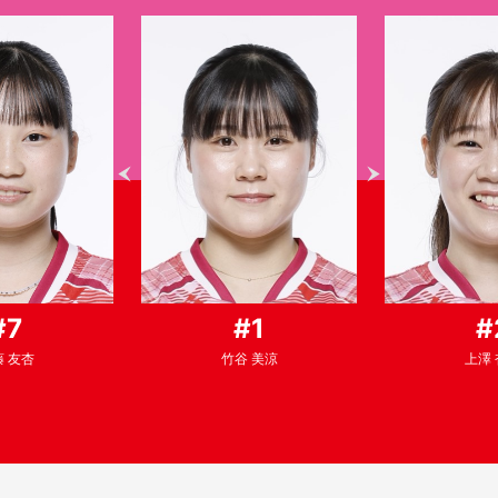
#7
#1
#
 友杏
竹谷 美涼
上澤