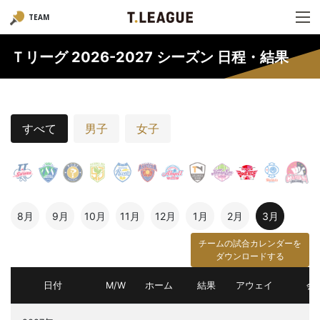
TEAM
Ｔリーグ 2026-2027 シーズン 日程・結果
すべて
男子
女子
8月
9月
10月
11月
12月
1月
2月
3月
チームの試合カレンダーを
ダウンロードする
日付
M/W
ホーム
結果
アウェイ
会