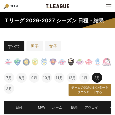
TEAM
Ｔリーグ 2026-2027 シーズン 日程・結果
すべて
男子
女子
7月
8月
9月
10月
11月
12月
1月
2月
チームの試合カレンダーを
3月
ダウンロードする
日付
M/W
ホーム
結果
アウェイ
会