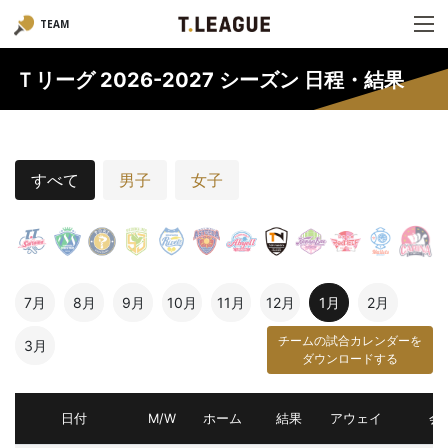
TEAM
Ｔリーグ 2026-2027 シーズン 日程・結果
すべて
男子
女子
7月
8月
9月
10月
11月
12月
1月
2月
チームの試合カレンダーを
3月
ダウンロードする
日付
M/W
ホーム
結果
アウェイ
会