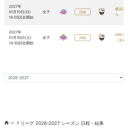
2027年

横浜国
01月10日(日)

女子
詳細
ル
2027年

KBSホ
01月30日(土)

女子
詳細
（京都
≫
Ｔリーグ 2026-2027 シーズン 日程・結果