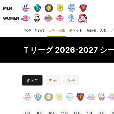
MEN
WOMEN
TOP
NEWS
日程・結果
チケット
順位表／スタッツ
Ｔリーグ 2026-2027 
すべて
男子
女子
8月
9月
10月
11月
12月
1月
2月