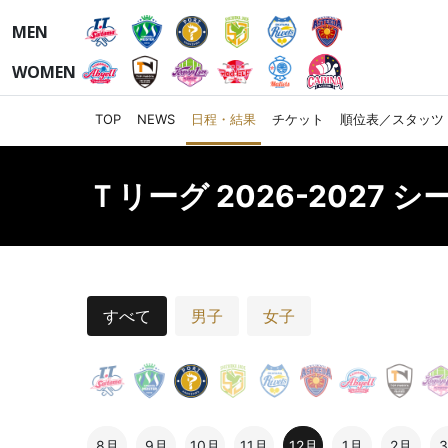
MEN
WOMEN
TOP
NEWS
日程・結果
チケット
順位表／スタッツ
Ｔリーグ 2026-2027 
すべて
男子
女子
8月
9月
10月
11月
12月
1月
2月