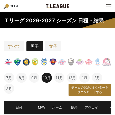
TEAM
Ｔリーグ 2026-2027 シーズン 日程・結果
すべて
男子
女子
7月
8月
9月
10月
11月
12月
1月
2月
チームの試合カレンダーを
3月
ダウンロードする
日付
M/W
ホーム
結果
アウェイ
会